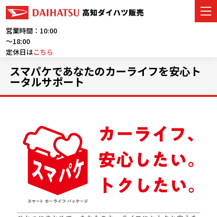
営業時間：10:00
～18:00
定休日は
こちら
車をさがす
スマパケであなたのカーライフを安心ト
ータルサポート
展示車・試乗車
店舗情報
ご購入者サポート
アフターサービス
イベント・キャンペーン
会社情報