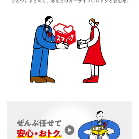
採用情報
カタロ
リコ
お問