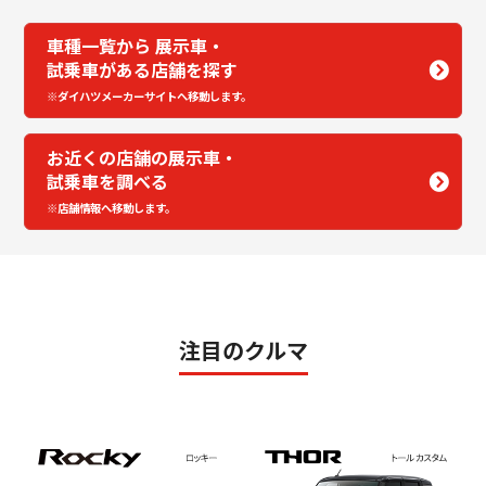
採用情報
車種一覧から
展示車・
試乗車がある店舗を探す
※ダイハツメーカーサイトへ移動します。
カタロ
お近くの店舗の
展示車・
リコ
試乗車を調べる
※店舗情報へ移動します。
お問
注目のクルマ