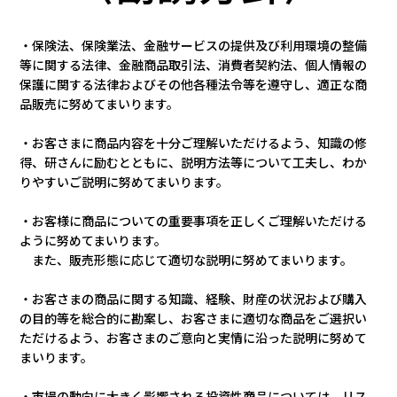
採用情報
・保険法、保険業法、金融サービスの提供及び利用環境の整備
等に関する法律、金融商品取引法、消費者契約法、個人情報の
保護に関する法律およびその他各種法令等を遵守し、適正な商
カタロ
品販売に努めてまいります。
リコ
・お客さまに商品内容を十分ご理解いただけるよう、知識の修
得、研さんに励むとともに、説明方法等について工夫し、わか
りやすいご説明に努めてまいります。
お問
・お客様に商品についての重要事項を正しくご理解いただける
ように努めてまいります。
また、販売形態に応じて適切な説明に努めてまいります。
・お客さまの商品に関する知識、経験、財産の状況および購入
の目的等を総合的に勘案し、お客さまに適切な商品をご選択い
ただけるよう、お客さまのご意向と実情に沿った説明に努めて
まいります。
・市場の動向に大きく影響される投資性商品については、リス