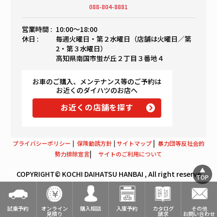
088-804-8881
営業時間 :
10:00〜18:00
休日 :
毎週火曜日・第２水曜日（店舗は火曜日／第
2・第３水曜日）
高知県南国市蛍が丘２丁目３番地４
お車のご購入、メンテナンス等のご予約は
お近くのダイハツのお店へ
お近くの店舗を探す
|
プライバシーポリシー
|
保険勧誘方針
|
サイトマップ
暴力団等反社会的
|
勢力排除宣言
サイトのご利用について
COPYRIGHT© KOCHI DAIHATSU HANBAI , All right reserve
TOP
試乗予約
オンライン
購入相談
入庫予約
カタログ
その他
見積り
請求
お問い合わせ