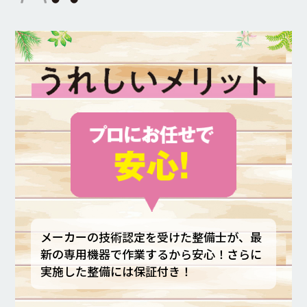
採用情報
カタロ
リコ
お問
メーカーの技術認定を受けた整備士が、最
新の専用機器で作業するから安心！さらに
実施した整備には保証付き！