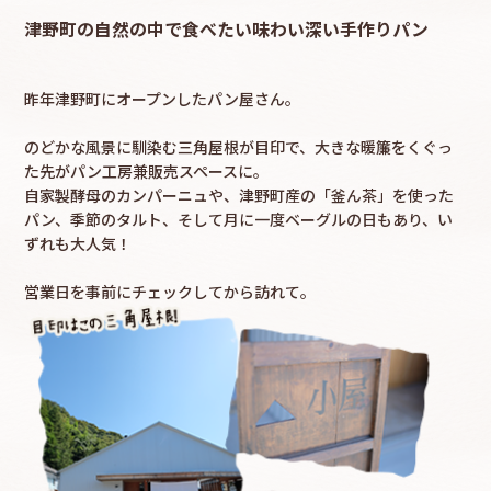
津野町の自然の中で食べたい
味わい深い手作りパン
採用情報
昨年津野町にオープンしたパン屋さん。
カタロ
のどかな風景に馴染む三角屋根が目印で、大きな暖簾をくぐっ
た先が
パン工房兼販売スペースに。
リコ
自家製酵母のカンパーニュや、津野町産の「釜ん茶」を使った
パン、
季節のタルト、そして月に一度ベーグルの日もあり、い
お問
ずれも大人気！
営業日を事前にチェックしてから訪れて。