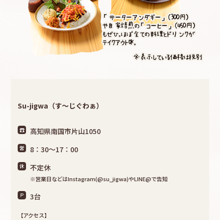
Su-jigwa（す～じぐわぁ）
高知県南国市片山1050
8：30～17：00
不定休
※営業日などはInstagram(@su_jigwa)やLINE@で告知
3台
【アクセス】