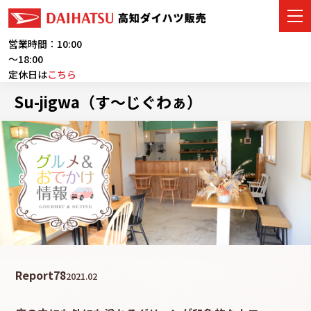
営業時間：10:00
～18:00
定休日は
こちら
車をさがす
Su-jigwa（す～じぐわぁ）
展示車・試乗車
店舗情報
ご購入者サポート
アフターサービス
イベント・キャンペーン
Report
78
2021.02
会社情報