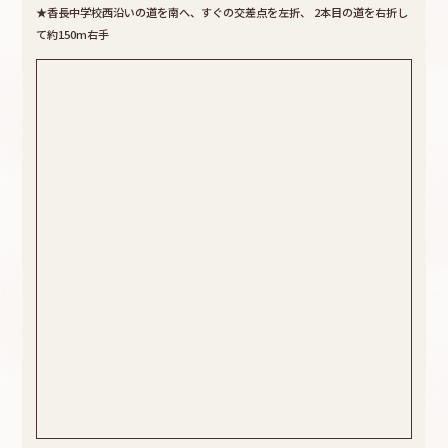
★香長中学校西沿いの道を南へ、すぐの交差点を左折、
2本目の道を右折し
て約150m右手