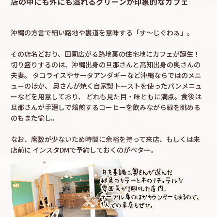
店の中にも外にも溢れるグリーンが印象的なカフェ
採用情報
沖縄の方言で細い路地や裏道を意味する「す～じぐわぁ」。
カタロ
その店名どおり、田園広がる路地裏の住宅地にカフェが誕生！
切り盛りするのは、沖縄出身の旦那さんと高知出身の奥さんの
夫妻。
タコライスやサータアンダギーなど沖縄ならではのメニ
リコ
ューのほか、
奥さんが焼く自家製トーストを使ったパンメニュ
ーなどを用意しており、
どれも見た目・味ともに満点。食後は
お問
旦那さんが手廻しで焙煎するコーヒーを飲みながら緑を眺める
のもまた愉し。
なお、席数が少ないため時間に余裕を持って来店、もしくは来
店前に
インスタDMで予約しておくのがベター。