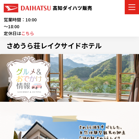
営業時間：10:00
～18:00
定休日は
こちら
車をさがす
さめうら荘レイクサイドホテル
展示車・試乗車
店舗情報
ご購入者サポート
アフターサービス
イベント・キャンペーン
会社情報