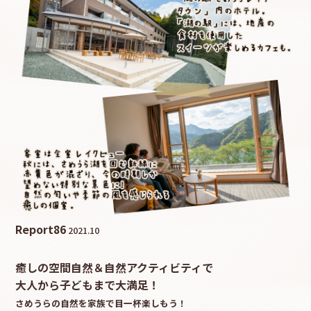
採用情報
カタロ
リコ
お問
Report
86
2021.10
癒しの空間自然＆自然アクティビティで
大人から子どもまで大満足！
さめうらの自然を家族で目一杯楽しもう！