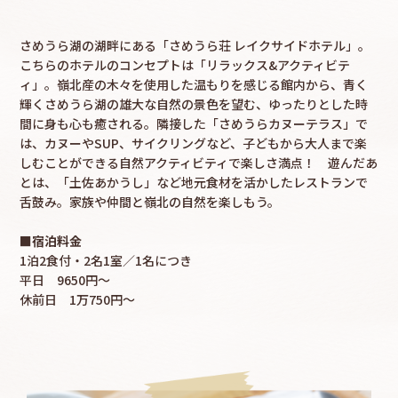
さめうら湖の湖畔にある「さめうら荘 レイクサイドホテル」。
こちらのホテルのコンセプトは「リラックス&アクティビテ
ィ」。嶺北産の木々を使用した温もりを感じる館内から、青く
輝くさめうら湖の雄大な自然の景色を望む、ゆったりとした時
間に身も心も癒される。隣接した「さめうらカヌーテラス」で
は、カヌーやSUP、サイクリングなど、子どもから大人まで楽
しむことができる自然アクティビティで楽しさ満点！ 遊んだあ
とは、「土佐あかうし」など地元食材を活かしたレストランで
舌鼓み。家族や仲間と嶺北の自然を楽しもう。
■宿泊料金
1泊2食付・2名1室／1名につき
平日 9650円～
休前日 1万750円～