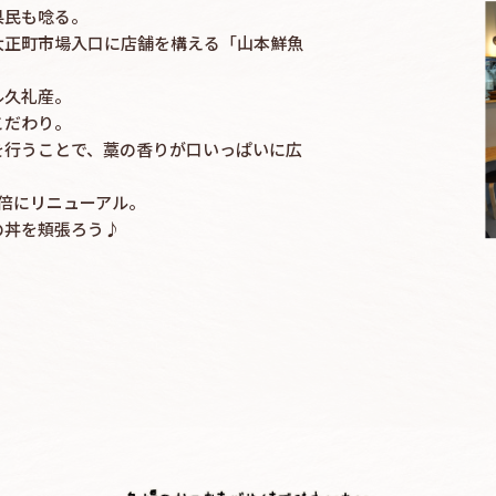
県民も唸る。
大正町市場入口に店舗を構える「山本鮮魚
ル久礼産。
こだわり。
を行うことで、藁の香りが口いっぱいに広
倍にリニューアル。
の丼を頬張ろう♪