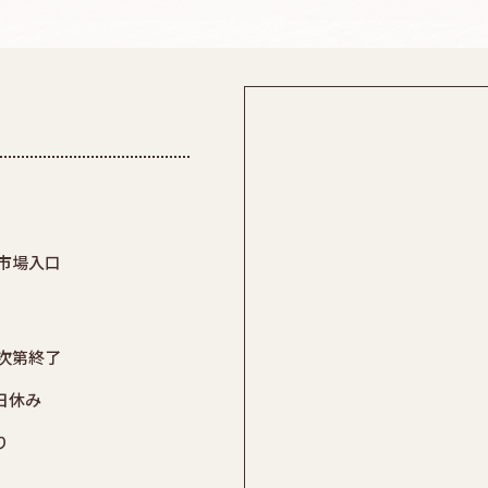
町市場入口
れ次第終了
日休み
り