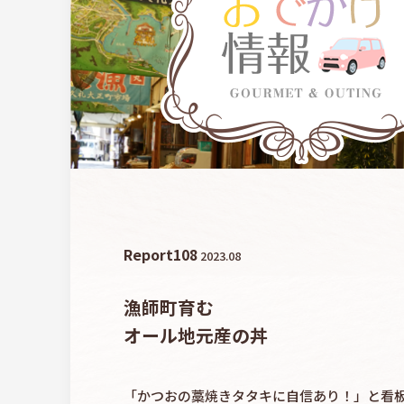
Report
108
2023.08
漁師町育む
オール地元産の丼
「かつおの藁焼きタタキに自信あり！」と看