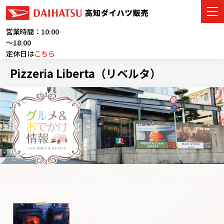
営業時間：10:00
～18:00
定休日は
こちら
車をさがす
Pizzeria Liberta（リベルタ）
展示車・試乗車
店舗情報
ご購入者サポート
アフターサービス
イベント・キャンペーン
会社情報