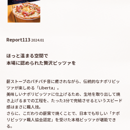
採用情報
カタロ
Report
113
2024.01
リコ
ほっと温まる空間で
お問
本場に認められた贅沢ピッツァを
薪ストーブのパチパチ音に癒されながら、伝統的なナポリピッ
ツァが楽しめる「Liberta」。
美味しいナポリピッツァに仕上げるため、生地を取り出して焼
き上げるまでの工程を、たった3分で完結させるというスピード
感はまさに職人技。
さらに、こだわりの薪窯で焼くことで、日本でも珍しい「ナポ
リピッツァ職人協会認定」を受けた本格ピッツァが堪能でき
る。