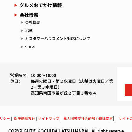
グルメおでかけ情報
会社情報
会社概要
沿革
カスタマーハラスメント対応について
SDGs
営業時間 :
10:00〜18:00
休日 :
毎週火曜日・第２水曜日（店舗は火曜日／第
2・第３水曜日）
高知県南国市蛍が丘２丁目３番地４
|
|
リシー
|
保険勧誘方針
|
サイトマップ
暴力団等反社会的勢力排除宣言
サイト
COPYRIGHT© KOCHI DAIHATSU HANBAI , All right reserve