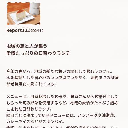
採用情報
カタロ
Report
122
2024.10
リコ
地域の恵と人が集う
愛情たっぷりの日替わりランチ
お問
今年の春から、地域の新たな憩いの場として賑わうカフェ。
木を基調とした居心地のいい空間でいただく、栄養満点の料理
が老若男女に愛されている。
メニューは、自家栽培したお米や、農家さんからお裾分けして
もらった旬の野菜を使用するなど、地域の愛情がたっぷり詰め
こまれた日替わりランチ。
曜日ごとに決まっているメニューには、ハンバーグや油淋鶏、
カレーライスなどがスタンバイ。
金曜は気まぐれメニューなので、何が登場するのかお楽しみ♪