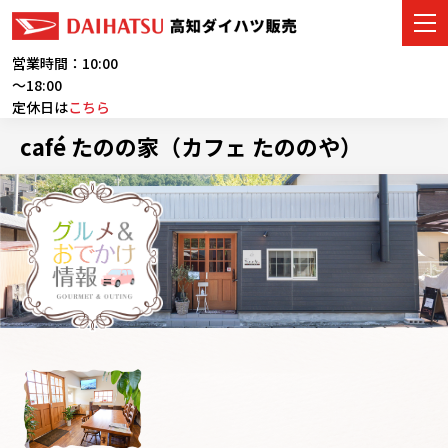
営業時間：10:00
～18:00
定休日は
こちら
車をさがす
café たのの家（カフェ たののや）
展示車・試乗車
店舗情報
ご購入者サポート
アフターサービス
イベント・キャンペーン
会社情報