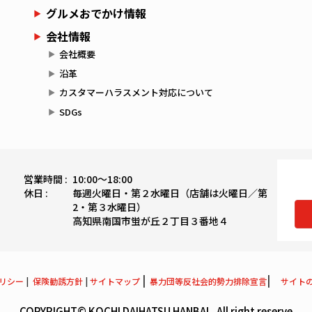
グルメおでかけ情報
会社情報
会社概要
沿革
カスタマーハラスメント対応について
SDGs
営業時間 :
10:00〜18:00
休日 :
毎週火曜日・第２水曜日（店舗は火曜日／第
2・第３水曜日）
高知県南国市蛍が丘２丁目３番地４
|
|
リシー
|
保険勧誘方針
|
サイトマップ
暴力団等反社会的勢力排除宣言
サイト
COPYRIGHT© KOCHI DAIHATSU HANBAI , All right reserve