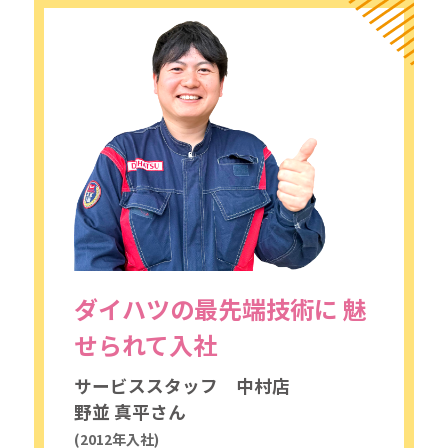
採用情報
カタロ
リコ
お問
ダイハツの最先端技術に
魅
せられて入社
サービススタッフ 中村店
野並 真平さん
(2012年入社)