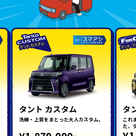
タント カスタム
タ
洗練・上質をまとった大人カスタム。
これ
た、
¥1