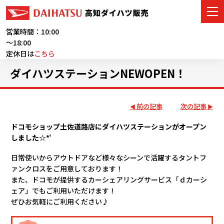
営業時間：10:00
～18:00
定休日は
こちら
車をさがす
ダイハツステーションNEWOPEN！
展示車・試乗車
前の記事
次の記事
店舗情報
ドコモショップ土佐道路店にダイハツステーションがオープン
しました☆*ﾟ
ご購入者サポート
日常使いからアウトドアなど様々なシーンで活躍するタントフ
アフターサービス
ァンクロスをご用意しております！
また、ドコモが提供するカーシェアリングサービス「ｄカーシ
ェア」でもご利用いただけます！
イベント・キャンペーン
ぜひお気軽にご利用ください♪
会社情報