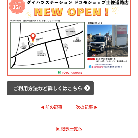
採用情報
カタロ
リコ
お問
ご利用方法など詳しくはこちら
前の記事
次の記事
記事一覧へ