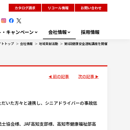
カタログ請求
リコール情報
お問い合わせ
ト・キャンペーン
会社情報
採用情報
>
>
>
イトトップ
会社情報
地域貢献活動
第5回健康安全運転講座を開催
前の記事
次の記事
ただいた方々と連携し、シニアドライバーの事故低
法士協会様、JAF高知支部様、高知市健康福祉部高