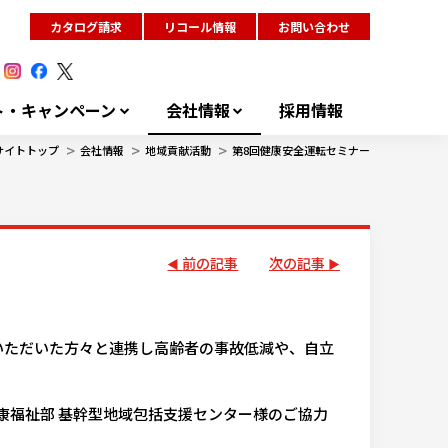
カタログ請求
リコール情報
お問い合わせ
ト・キャンペーン
会社情報
採用情報
>
>
>
サイトトップ
会社情報
地域貢献活動
第8回健康安全運転セミナー
前の記事
次の記事
いただいた方々と連携し高齢者の事故低減や、自立
健康福祉部 基幹型地域包括支援センター様のご協力