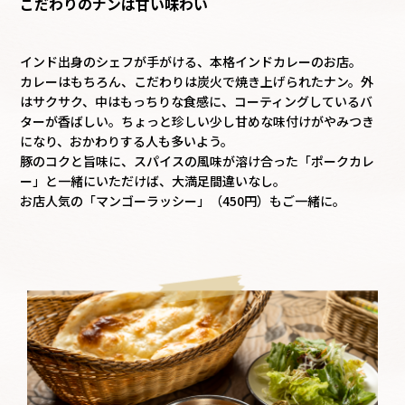
こだわりのナンは甘い味わい
採用情報
インド出身のシェフが手がける、本格インドカレーのお店。
カレーはもちろん、こだわりは炭火で焼き上げられたナン。外
カタロ
はサクサク、中はもっちりな食感に、コーティングしているバ
ターが香ばしい。ちょっと珍しい少し甘めな味付けがやみつき
になり、おかわりする人も多いよう。
リコ
豚のコクと旨味に、スパイスの風味が溶け合った「ポークカレ
ー」と一緒にいただけば、大満足間違いなし。
お問
お店人気の「マンゴーラッシー」（450円）もご一緒に。