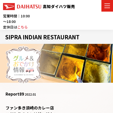
営業時間：10:00
～18:00
定休日は
こちら
車をさがす
SIPRA INDIAN RESTAURANT
展示車・試乗車
店舗情報
ご購入者サポート
アフターサービス
Report
89
2022.01
イベント・キャンペーン
ファン多き須崎のカレー店
会社情報