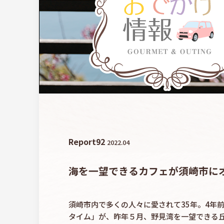
Report
92
2022.04
海を一望できるカフェが須崎市に
須崎市内で多くの人々に愛されて35年。4年
タイム」が、昨年５月、野見湾を一望できる