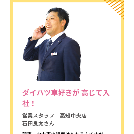
採用情報
カタロ
リコ
お問
ダイハツ車好きが
高じて入
社！
営業スタッフ 高知中央店
石田良太さん
新車、中古車の販売はもちろんですが、