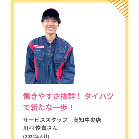
採用情報
カタロ
リコ
お問
働きやすさ抜群！
ダイハツ
で新たな一歩！
サービススタッフ 高知中央店
川村 俊貴さん
(2024年入社)