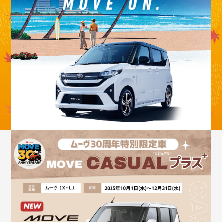
採用情報
カタロ
リコ
お問