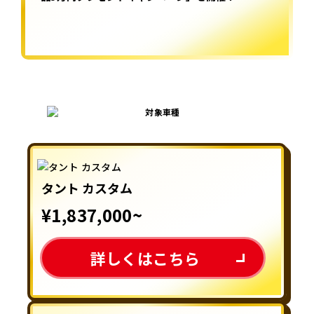
採用情報
カタロ
リコ
お問
タント カスタム
¥1,837,000~
詳しくはこちら