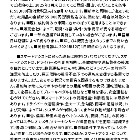
でご成約の上、2025年3月末日までにご登録・届出いただくことを条件
に55,000円(消費税込み)を割引いたします。■新車と同時にご注文いた
だいた用品の金額が55,000円(消費税込み)に満たない場合は対象外と
なります。■既に成約済みの車両にさかのぼって適用することはできま
せん。■販売会社によって、期間・内容・条件・対象用品が異なる場合が
ございます。■一部の店舗では実施していない場合がございます。■営業
日は店舗によって異なります。■詳しくは販売会社スタッフまでお問い合
わせください。■掲載情報は、2024年12月1日時点のものとなります。
■スマートアシストに頼った運転は絶対に行わないでください。スマ
ートアシストは、ドライバーの判断を補助し、事故被害や運転負荷の軽減
を目的としています。脇見運転やぼんやり運転などドライバーの前方不
注意を防止したり、悪天候時の視界不良下での運転を支援する装置では
ありません。また、あらゆる状況での衝突を回避するものではありませ
ん。運転時は常に先行車や歩行者との距離や周囲の状況、運転環境に注
意して必要に応じてブレーキペダルを踏むなど距離を保ち、安全運転を
心がけてください。■スマートアシストの認識性能・制御性能には限界が
あります。ドライバーの運転操作、急カーブ、急勾配、雨等の道路状況、お
よび天候によっては、システムが作動しない、または作動が遅れる場合が
あります。■雪、濃霧、砂嵐の場合や、トンネル内、夜間、日射しの状況に
よってはステレオカメラ、ソナーセンサーが障害物などを正常に認識でき
ず、適切に作動しない場合があります。■作動条件下であっても、システ
ムが作動しない場合があります。■このほか、スマートアシストについて
重要な注意事項が記載されておりますので、詳しくは取扱説明書をご覧