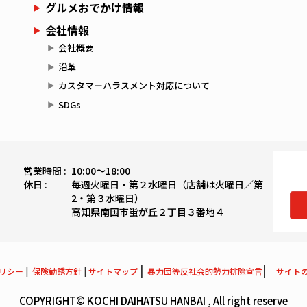
グルメおでかけ情報
会社情報
会社概要
沿革
カスタマーハラスメント対応について
SDGs
営業時間 :
10:00〜18:00
休日 :
毎週火曜日・第２水曜日（店舗は火曜日／第
2・第３水曜日）
高知県南国市蛍が丘２丁目３番地４
|
|
リシー
|
保険勧誘方針
|
サイトマップ
暴力団等反社会的勢力排除宣言
サイト
COPYRIGHT© KOCHI DAIHATSU HANBAI , All right reserve