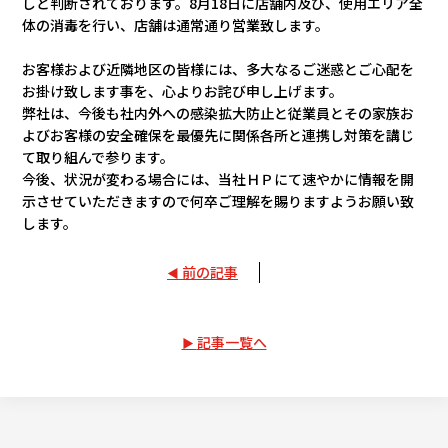
しと判断されております。8月18日に店舗内及び、使用エリア全
体の消毒を行い、店舗は通常通り営業致します。
採用情報
お客様および近隣地区の皆様には、多大なるご迷惑とご心配を
お掛け致します事を、心よりお詫び申し上げます。
カタロ
弊社は、今後も社内外への感染拡大防止と従業員とその家族お
よびお客様の安全確保を最優先に関係各所と連携し対策を講じ
て取り組んで参ります。
リコ
今後、状況が変わる場合には、当社ＨＰにて速やかに情報を開
示させていただきますので何卒ご理解を賜りますようお願い致
お問
します。
前の記事
記事一覧へ