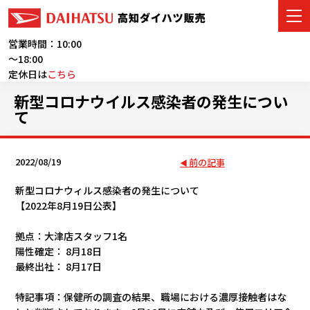
営業時間：10:00
～18:00
定休日は
こちら
車をさがす
新型コロナウイルス感染者の発生につい
て
展示車・試乗車
店舗情報
2022/08/19
前の記事
新型コロナウィルス感染者の発生について
ご購入者サポート
【2022年8月19日公表】
アフターサービス
拠点：大津店スタッフ1名
陽性確定： 8月18日
イベント・キャンペーン
最終出社： 8月17日
特記事項：保健所の調査の結果、職場における濃厚接触者はな
会社情報