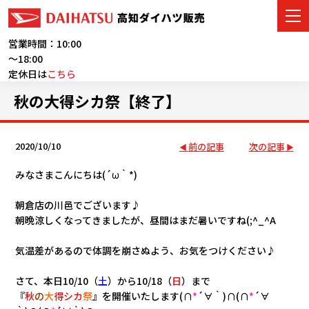
営業時間：10:00
～18:00
定休日は
こちら
車をさがす
秋の大得シカ祭【終了】
展示車・試乗車
2020/10/10
前の記事
次の記事
店舗情報
みなさまこんにちは(´ω｀*)
ご購入者サポート
朝倉店の川邑でございます♪
朝晩涼しくなってきましたが、昼間はまだ暑いですね(;^_^A
アフターサービス
気温差があるので体調を崩さぬよう、お気をつけください♪
イベント・キャンペーン
さて、本日10/10（
土
）から10/18（
日
）まで
『
秋
の
大
得シカ
祭
』
を開催いたします(∩
*
´∀｀)∩(∩
*
´∀
会社情報