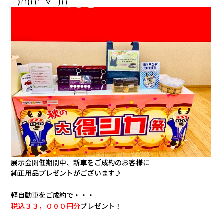
｀)∩(∩
*
´∀｀)∩
採用情報
カタロ
リコ
お問
展示会開催期間中、新車をご成約のお客様に
純正用品プレゼントがございます♪
軽自動車をご成約で・・・
税込３３，０００円分
プレゼント！