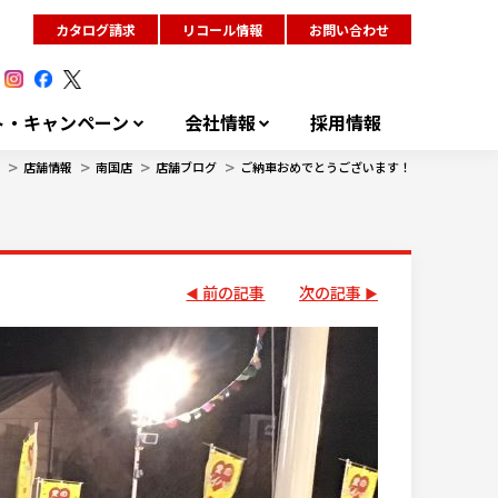
カタログ請求
リコール情報
お問い合わせ
ト・キャンペーン
会社情報
採用情報
>
>
>
>
店舗情報
南国店
店舗ブログ
ご納車おめでとうございます！
前の記事
次の記事