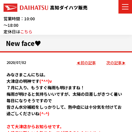
営業時間：10:00
～18:00
定休日は
こちら
車をさがす
New face♥
展示車・試乗車
2020/07/02
前の記事
次の記事
店舗情報
みなさまこんにちは。
大津店の明神です
(*^^)v
ご購入者サポート
７月に入り、もうすぐ梅雨も明けますね！
梅雨が明けると気持ちいいですが、太陽の日差しがきつく暑い
アフターサービス
毎日になりそうですので
皆さん水分補給をしっかりして、熱中症には十分気を付けてお
イベント・キャンペーン
過ごしくださいね
(^-^)
さて大津店からお知らせです。
会社情報