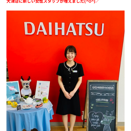
大津店に新しい女性スタッフが増えました(^O^)／
採用情報
カタロ
リコ
お問