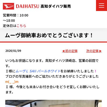
営業時間：10:00
～18:00
定休日は
こちら
車をさがす
ムーヴ御納車おめでとうございます！
展示車・試乗車
2020/01/09
前の記事
次の記事
店舗情報
いつもお世話になります。高知ダイハツ須崎店、営業の前田で
す。
ご購入者サポート
Ｉ様に
ムーヴＬ SAⅢ パールホワイト
をお納車いたしました
！
ブログの写真撮影へのご協力いただきありがとうございました
アフターサービス
m(_ _)m
Ｉ 様、今後とも末永いお付き合いをどうぞ宜しくお願いいたし
イベント・キャンペーン
ます。
会社情報