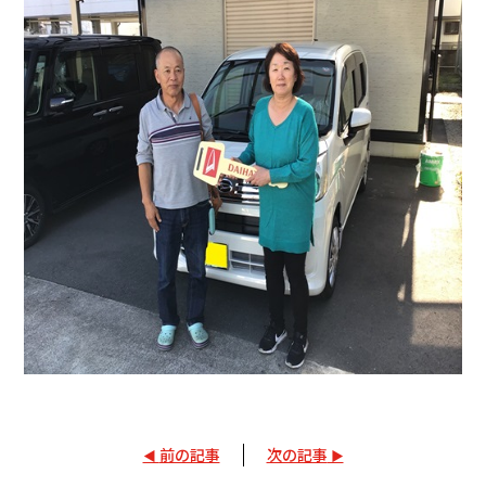
採用情報
カタロ
リコ
お問
前の記事
次の記事