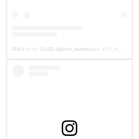
高知ダイハツ【公式】(@kochi_daihatsu)がシェアした投稿