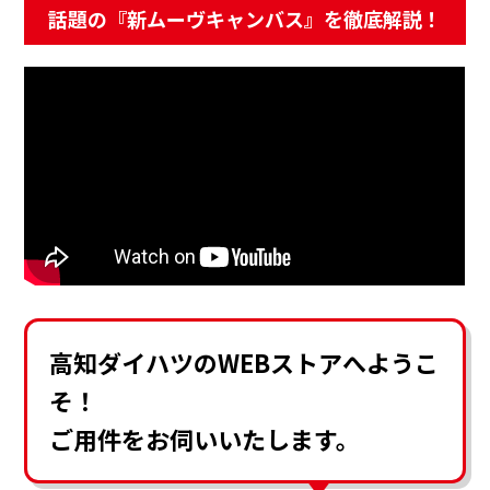
話題の『新ムーヴキャンバス』を徹底解説！
採用情報
カタロ
リコ
お問
高知ダイハツのWEBストアへようこ
そ！
ご用件をお伺いいたします。